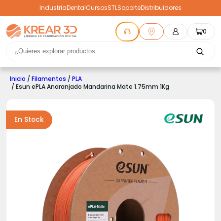
Industria
Dental
Cursos
STL
Soporte
Distribuidores
0
Inicio
/
Filamentos
/
PLA
/ Esun ePLA Anaranjado Mandarina Mate 1.75mm 1Kg
En Stock