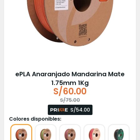
ePLA Anaranjado Mandarina Mate
1.75mm 1Kg
S/
60.00
El
El
S/
75.00
precio
precio
S/54.00
original
actual
Colores disponibles:
era:
es:
S/75.00.
S/60.00.