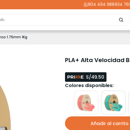
904 494 989
-
934 76
Repuestos
Upgrades
Herramientas
Acabados
Cortador
anco 1.75mm 1Kg
ming
Energía
Dental
Industria
Liquidaciones
PRIME
PLA+ Alta Velocidad 
S/49.50
Colores disponibles:
Añadir al carrito