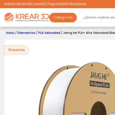
Industria
Dental
Cursos
STL
Soporte
Distribuidores
Categorías
Marcas
Impresoras 3D
Filamentos
Resinas
Inicio
/
Filamentos
/
PLA Velocidad
/ Jamg He PLA+ Alta Velocidad Bl
Robótica
Scooters
Drones
Realidad Virtual
Ga
Preventa