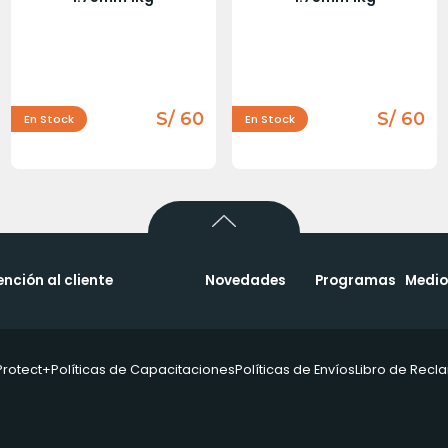
S/ 60
S/ 60
En Stock
En Stock
ención al cliente
Novedades
Programas
Medio
Protect+
Políticas de Capacitaciones
Políticas de Envíos
Libro de Rec