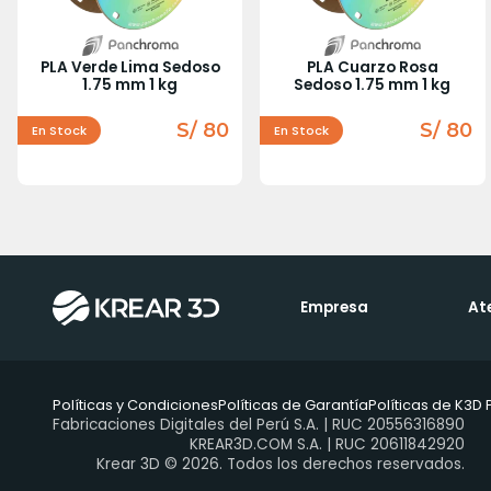
PLA Verde Lima Sedoso
PLA Cuarzo Rosa
1.75 mm 1 kg
Sedoso 1.75 mm 1 kg
S/ 80
S/ 80
En Stock
En Stock
Empresa
At
Políticas y Condiciones
Políticas de Garantía
Políticas de K3D 
Fabricaciones Digitales del Perú S.A. | RUC 20556316890
KREAR3D.COM S.A. | RUC 20611842920
Krear 3D © 2026. Todos los derechos reservados.