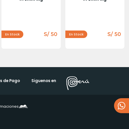
S/ 50
S/ 50
En Stock
En Stock
s de Pago
Siguenos en
lamaciones