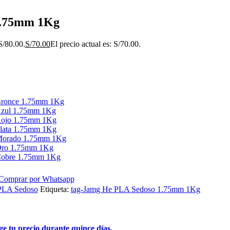
1.75mm 1Kg
 S/80.00.
S/
70.00
El precio actual es: S/70.00.
Bronce 1.75mm 1Kg
Azul 1.75mm 1Kg
Rojo 1.75mm 1Kg
lata 1.75mm 1Kg
Morado 1.75mm 1Kg
Oro 1.75mm 1Kg
Cobre 1.75mm 1Kg
Comprar por Whatsapp
PLA Sedoso
Etiqueta:
tag-Jamg He PLA Sedoso 1.75mm 1Kg
 tu precio durante quince días.