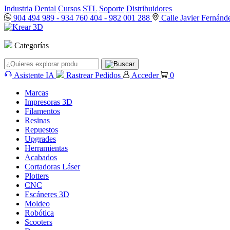
Industria
Dental
Cursos
STL
Soporte
Distribuidores
904 494 989
-
934 760 404
-
982 001 288
Calle Javier Fernánd
Categorías
Asistente IA
Rastrear Pedidos
Acceder
0
Marcas
Impresoras 3D
Filamentos
Resinas
Repuestos
Upgrades
Herramientas
Acabados
Cortadoras Láser
Plotters
CNC
Escáneres 3D
Moldeo
Robótica
Scooters