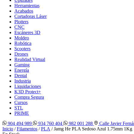
Upgrades
Herramientas
Acabados
Cortadoras Láser
Plotters
CNC
Escáneres 3D
Moldeo
Robótica
Scooters
Drones
Realidad Virtual
Gaming
Energía
Dental
Industria
Liquidaciones
K3D Protect+
Compra Segura
Cursos
STL
PRIME
904 494 989
934 760 404
982 001 288
Calle Javier Ferná
Inicio
/
Filamentos
/
PLA
/ Jamg He PLA Sedoso Azul 1.75mm 1Kg