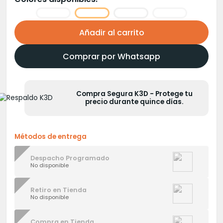
era:
es:
S/100.00.
S/80.00.
Añadir al carrito
Comprar por Whatsapp
Compra Segura K3D - Protege tu
precio durante quince días.
Métodos de entrega
Despacho Programado
No disponible
Retiro en Tienda
No disponible
Compra en Tienda