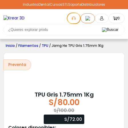
Industria
Dental
Cursos
STL
Soporte
Distribuidores
0
Inicio
/
Filamentos
/
TPU
/ Jamg He TPU Gris 1.75mm 1Kg
Preventa
TPU Gris 1.75mm 1Kg
S/
80.00
El
El
S/
100.00
precio
precio
S/72.00
original
actual
Colores disponibles: