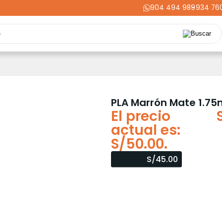
904 494 989
-
934 76
Repuestos
Upgrades
Herramientas
Acabados
Cortador
ming
Energía
Dental
Industria
Liquidaciones
PRIME
PLA Marrón Mate 1.7
El precio
actual es:
S/50.00.
S/45.00
Colores disponibles:
Añadir al carrito