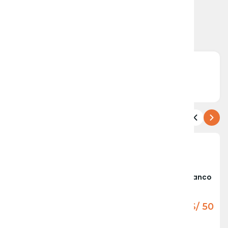
Recarga PLA Lite Gris
Recarga PLA Lite Blanco
1.75mm 1Kg
1.75mm 1Kg
S/ 50
S/ 50
En Stock
En Stock