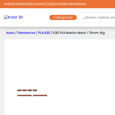
Industria
Dental
Cursos
STL
Soporte
Distribuidores
En Stock
Categorías
Marcas
Impresoras 3D
Filamentos
Resinas
Inicio
/
Filamentos
/
PLA K3D
/ K3D PLA Marrón Mate 1.75mm 1Kg
Robótica
Scooters
Drones
Realidad Virtual
Ga