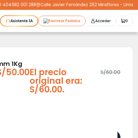
0 404
-
982 001 288
Calle Javier Fernández 262 Miraflores - Lima
Asistente IA
Rastrear Pedidos
Acceder
0
as Láser
Plotters
CNC
Escáneres 3D
Moldeo
K3D
Compra Segura
Cursos
STL
Protect+
5mm 1Kg
S/
50.00
El precio
S/
60.00
original era:
S/60.00.
Comprar por Whatsapp