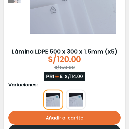
Lámina LDPE 500 x 300 x 1.5mm (x5)
S/
120.00
El
El
S/
150.00
precio
precio
S/114.00
original
actual
Variaciones:
era:
es:
S/150.00.
S/120.00.
Añadir al carrito