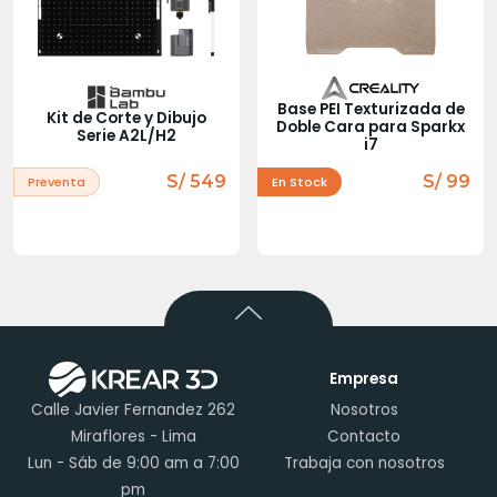
Base PEI Texturizada de
Kit de Corte y Dibujo
Doble Cara para Sparkx
Serie A2L/H2
i7
S/ 549
S/ 99
Preventa
En Stock
Empresa
Calle Javier Fernandez 262
Nosotros
Miraflores - Lima
Contacto
Lun - Sáb de 9:00 am a 7:00
Trabaja con nosotros
pm