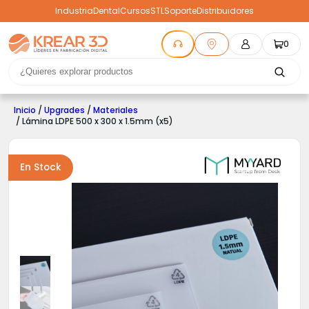
Industria
Dental
Cursos
STL
Soporte
Distribuidores
0
Inicio
/
Upgrades
/
Materiales
/ Lámina LDPE 500 x 300 x 1.5mm (x5)
En Stock