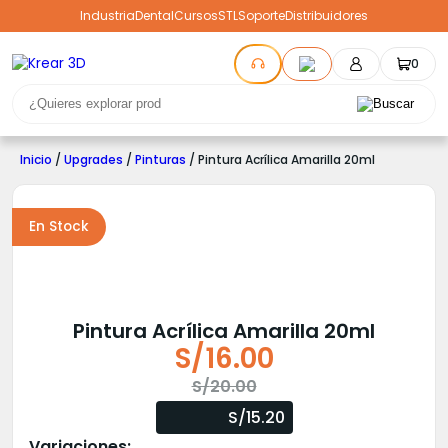
Industria
Dental
Cursos
STL
Soporte
Distribuidores
0
Inicio
/
Upgrades
/
Pinturas
/ Pintura Acrílica Amarilla 20ml
En Stock
Pintura Acrílica Amarilla 20ml
S/
16.00
El
El
S/
20.00
precio
precio
S/15.20
original
actual
Variaciones: