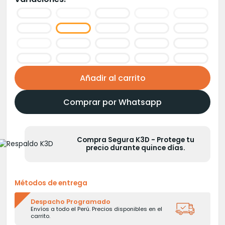
era:
es:
S/20.00.
S/16.00.
Añadir al carrito
Comprar por Whatsapp
Compra Segura K3D - Protege tu
precio durante quince días.
Métodos de entrega
Despacho Programado
Envíos a todo el Perú. Precios disponibles en el
carrito.