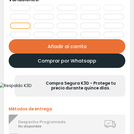
era:
es:
S/20.00.
S/16.00.
Añadir al carrito
Comprar por Whatsapp
Compra Segura K3D - Protege tu
precio durante quince días.
Métodos de entrega
Despacho Programado
No disponible