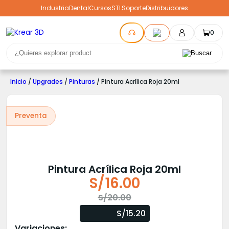
Industria
Dental
Cursos
STL
Soporte
Distribuidores
0
Inicio
/
Upgrades
/
Pinturas
/ Pintura Acrílica Roja 20ml
Preventa
Pintura Acrílica Roja 20ml
S/
16.00
El
El
S/
20.00
precio
precio
S/15.20
original
actual
Variaciones: