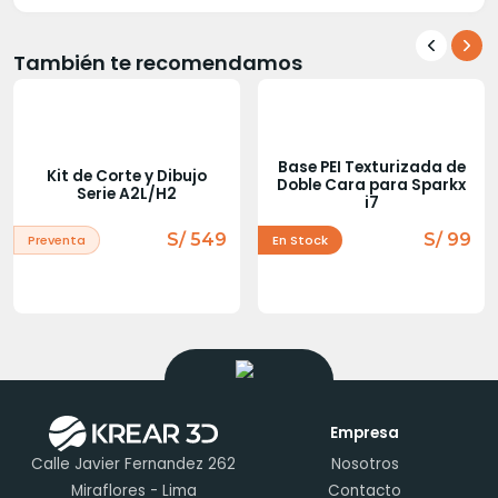
También te recomendamos
Base PEI Texturizada de
Kit de Corte y Dibujo
Doble Cara para Sparkx
Serie A2L/H2
i7
S/ 549
S/ 99
Preventa
En Stock
Empresa
Calle Javier Fernandez 262
Nosotros
Miraflores - Lima
Contacto