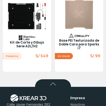
Base PEI Texturizada de
Kit de Corte y Dibujo
Doble Cara para Sparkx
Serie A2L/H2
i7
S/ 549
S/ 99
Preventa
En Stock
Empresa
Calle Javier Fernandez 262
Nosotros