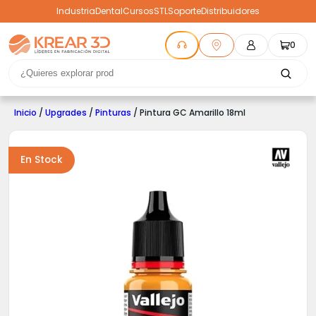
Industria
Dental
Cursos
STL
Soporte
Distribuidores
0
Inicio
/
Upgrades
/
Pinturas
/ Pintura GC Amarillo 18ml
En Stock