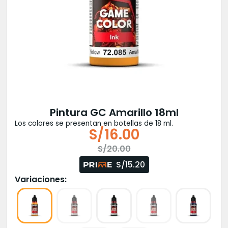
Pintura GC Amarillo 18ml
Los colores se presentan en botellas de 18 ml.
S/
16.00
El
El
S/
20.00
precio
precio
S/15.20
original
actual
Variaciones:
era:
es:
S/20.00.
S/16.00.