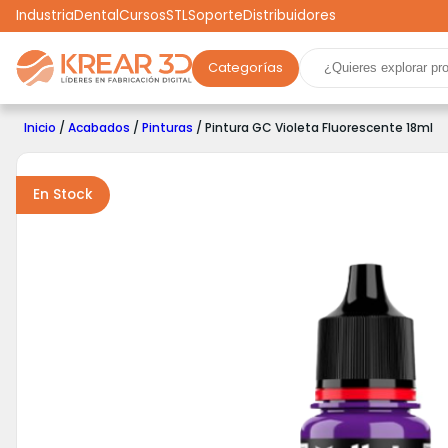
Industria
Dental
Cursos
STL
Soporte
Distribuidores
Categorías
Marcas
Impresoras 3D
Filamentos
Resinas
Inicio
/
Acabados
/
Pinturas
/ Pintura GC Violeta Fluorescente 18ml
Robótica
Scooters
Drones
Realidad Virtual
Ga
En Stock