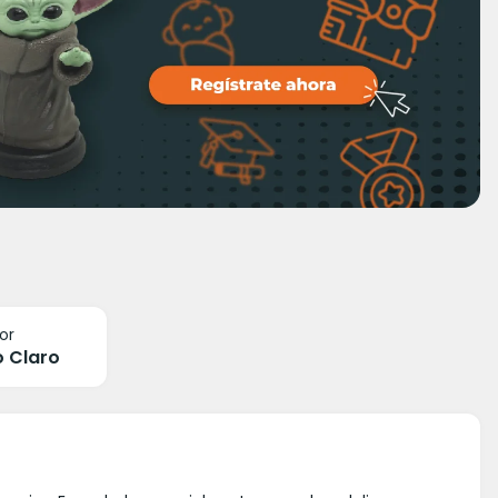
or
o Claro