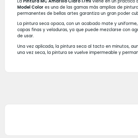
La
Pintura MC Amarillo Claro 17ml
viene en un práctico 
Model Color
es una de las gamas más amplias de pinturas 
permanentes de bellas artes garantiza un gran poder cubr
La pintura seca opaca, con un acabado mate y uniforme, y
capas finas y veladuras, ya que puede mezclarse con agu
de usar.
Una vez aplicada, la pintura seca al tacto en minutos, a
una vez seca, la pintura se vuelve impermeable y perman