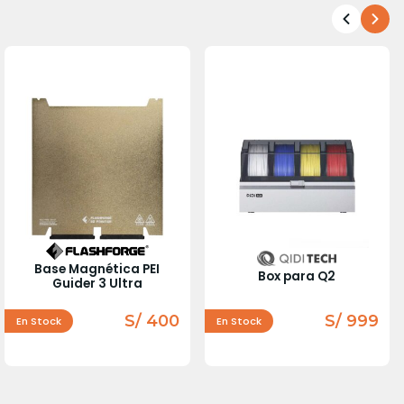
Base Magnética PEI
Box para Q2
Guider 3 Ultra
S/ 400
S/ 999
En Stock
En Stock