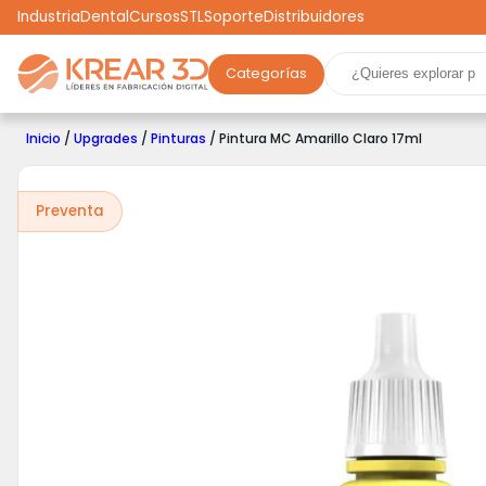
Industria
Dental
Cursos
STL
Soporte
Distribuidores
Categorías
Marcas
Impresoras 3D
Filamentos
Resinas
Inicio
/
Upgrades
/
Pinturas
/ Pintura MC Amarillo Claro 17ml
Robótica
Scooters
Drones
Realidad Virtual
Ga
Preventa