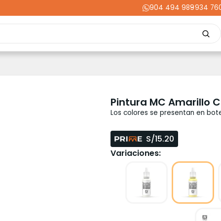
904 494 989
-
934 76
Repuestos
Upgrades
Herramientas
Acabados
Cortador
ming
Energía
Dental
Industria
Liquidaciones
PRIME
Pintura MC Amarillo C
Los colores se presentan en bote
S/15.20
Variaciones: