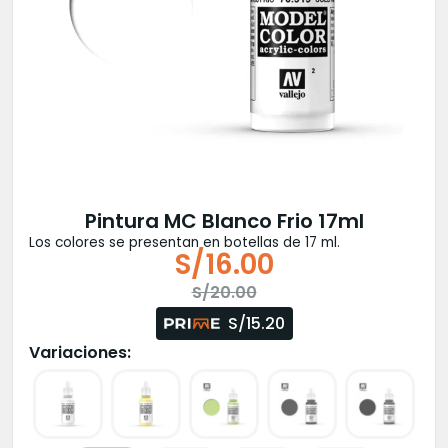
Pintura MC Blanco Frio 17ml
Los colores se presentan en botellas de 17 ml.
S/
16.00
El
El
S/
20.00
precio
precio
S/15.20
original
actual
Variaciones:
era:
es:
S/20.00.
S/16.00.