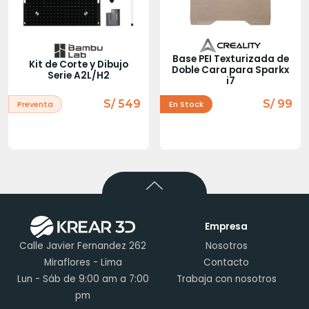
Base PEI Texturizada de
Kit de Corte y Dibujo
Doble Cara para Sparkx
Serie A2L/H2
i7
S/ 549
S/ 99
Preventa
En Stock
Empresa
Calle Javier Fernandez 262
Nosotros
Miraflores - Lima
Contacto
Lun - Sáb de 9:00 am a 7:00
Trabaja con nosotros
pm