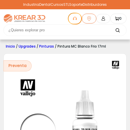
Industria
Dental
Cursos
STL
Soporte
Distribuidores
0
Inicio
/
Upgrades
/
Pinturas
/ Pintura MC Blanco Frio 17ml
Preventa