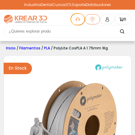
Industria
Dental
Cursos
STL
Soporte
Distribuidores
0
Inicio
/
Filamentos
/
PLA
/ PolyLite CosPLA A 1.75mm 1Kg
En Stock