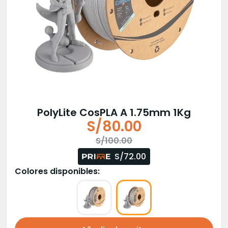
PolyLite CosPLA A 1.75mm 1Kg
S/
80.00
El
El
S/
100.00
precio
precio
S/72.00
original
actual
Colores disponibles:
era:
es:
S/100.00.
S/80.00.