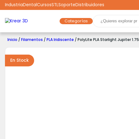
Industria
Dental
Cursos
STL
Soporte
Distribuidores
Categorías
Marcas
Impresoras 3D
Filamentos
Resinas
Inicio
/
Filamentos
/
PLA Iridiscente
/ PolyLite PLA Starlight Jupiter 1.
Robótica
Scooters
Drones
Realidad Virtual
Ga
En Stock