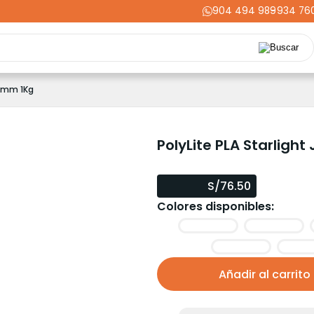
904 494 989
-
934 76
Repuestos
Upgrades
Herramientas
Acabados
Cortador
75mm 1Kg
ming
Energía
Dental
Industria
Liquidaciones
PRIME
PolyLite PLA Starlight
S/76.50
Colores disponibles:
Añadir al carrito