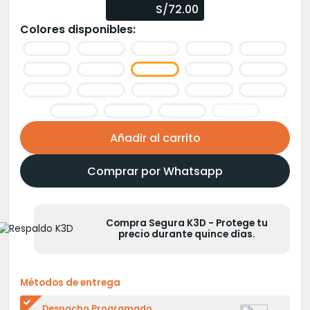
precio
precio
S/72.00
original
actual
Colores disponibles:
era:
es:
S/95.00.
S/80.00.
Añadir al carrito
Comprar por Whatsapp
Compra Segura K3D - Protege tu
precio durante quince días.
Métodos de entrega
Despacho Programado