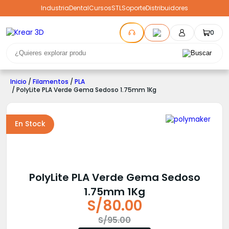
Industria
Dental
Cursos
STL
Soporte
Distribuidores
0
Inicio
/
Filamentos
/
PLA
/ PolyLite PLA Verde Gema Sedoso 1.75mm 1Kg
En Stock
PolyLite PLA Verde Gema Sedoso
1.75mm 1Kg
S/
80.00
El
El
S/
95.00