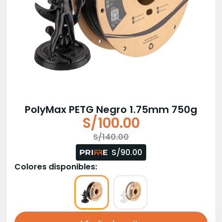
PolyMax PETG Negro 1.75mm 750g
S/
100.00
El
El
S/
140.00
precio
precio
S/90.00
original
actual
Colores disponibles:
era:
es:
S/140.00.
S/100.00.