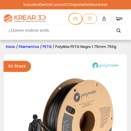
Industria
Dental
Cursos
STL
Soporte
Distribuidores
0
Inicio
/
Filamentos
/
PETG
/ PolyMax PETG Negro 1.75mm 750g
En Stock