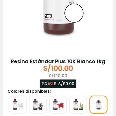
Resina Estándar Plus 10K Blanco 1kg
S/
100.00
El
El
S/
120.00
precio
precio
S/90.00
original
actual
Colores disponibles:
era:
es:
S/120.00.
S/100.00.