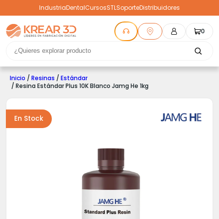
Industria
Dental
Cursos
STL
Soporte
Distribuidores
0
Inicio
/
Resinas
/
Estándar
/ Resina Estándar Plus 10K Blanco Jamg He 1kg
En Stock