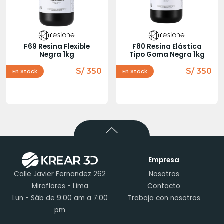
F69 Resina Flexible
F80 Resina Elástica
Negra 1kg
Tipo Goma Negra 1kg
S/ 350
S/ 350
En Stock
En Stock
Empresa
Calle Javier Fernandez 262
Nosotros
Miraflores - Lima
Contacto
Lun - Sáb de 9:00 am a 7:00
Trabaja con nosotros
pm