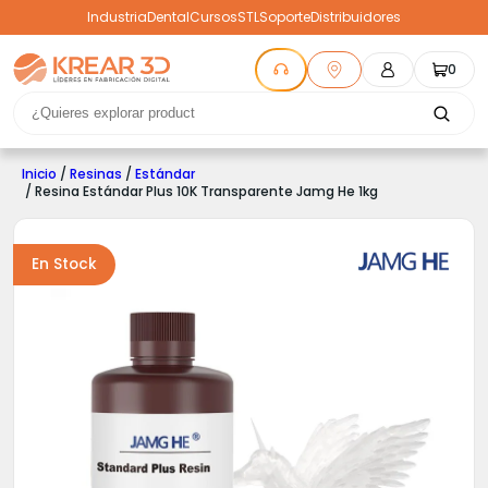
Industria
Dental
Cursos
STL
Soporte
Distribuidores
0
Inicio
/
Resinas
/
Estándar
/ Resina Estándar Plus 10K Transparente Jamg He 1kg
En Stock