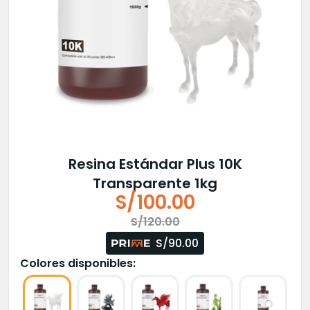
Resina Estándar Plus 10K
Transparente 1kg
S/
100.00
El
El
S/
120.00
precio
precio
S/90.00
original
actual
Colores disponibles:
era:
es:
S/120.00.
S/100.00.