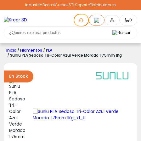
Industria
Dental
Cursos
STL
Soporte
Distribuidores
0
Inicio
/
Filamentos
/
PLA
/ Sunlu PLA Sedoso Tri-Color Azul Verde Morado 1.75mm 1Kg
En Stock