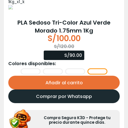
PLA Sedoso Tri-Color Azul Verde
Morado 1.75mm 1Kg
S/
100.00
El
El
S/
120.00
precio
precio
S/90.00
original
actual
Colores disponibles:
era:
es:
S/120.00.
S/100.00.
Añadir al carrito
Comprar por Whatsapp
Compra Segura K3D - Protege tu
precio durante quince días.