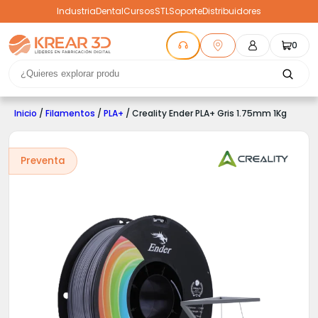
Industria
Dental
Cursos
STL
Soporte
Distribuidores
0
Inicio
/
Filamentos
/
PLA+
/ Creality Ender PLA+ Gris 1.75mm 1Kg
Preventa