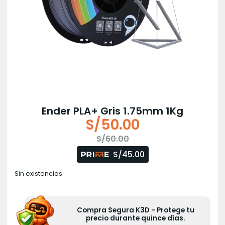
Ender PLA+ Gris 1.75mm 1Kg
S/
50.00
El
El
S/
60.00
precio
precio
S/45.00
original
actual
Sin existencias
era:
es:
S/60.00.
S/50.00.
Compra Segura K3D - Protege tu
precio durante quince días.