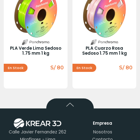
PLA Verde Lima Sedoso
PLA Cuarzo Rosa
1.75 mm 1 kg
Sedoso 1.75 mm 1 kg
S/ 80
S/ 80
En Stock
En Stock
Empresa
Calle Javier Fernandez 262
Nosotros
Miraflores - Lima
Contacto