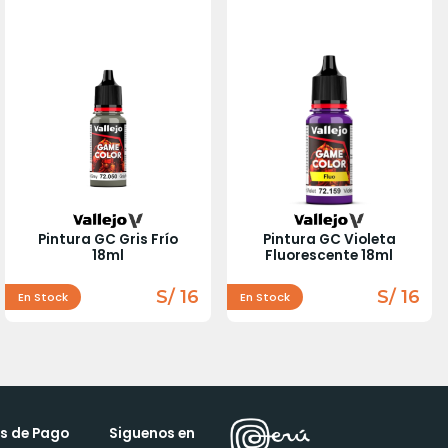
Pintura GC Gris Frío
Pintura GC Violeta
18ml
Fluorescente 18ml
S/ 16
S/ 16
En Stock
En Stock
s de Pago
Siguenos en