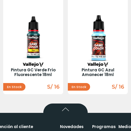
Pintura GC Verde Frío
Pintura GC Azul
Fluorescente 18ml
Amanecer 18ml
S/ 16
S/ 16
En Stock
En Stock
ención al cliente
Novedades
Programas
Medio