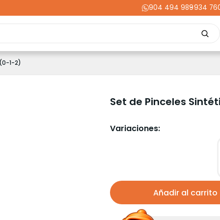
904 494 989
-
934 76
Repuestos
Upgrades
Herramientas
Acabados
Cortador
 (0-1-2)
ming
Energía
Dental
Industria
Liquidaciones
PRIME
Set de Pinceles Sintét
Variaciones:
Añadir al carrito