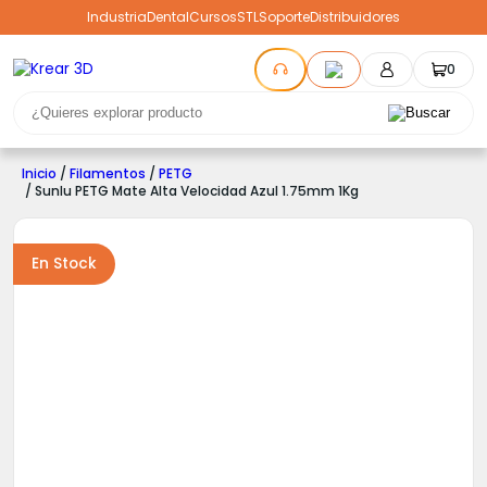
Industria
Dental
Cursos
STL
Soporte
Distribuidores
0
Inicio
/
Filamentos
/
PETG
/ Sunlu PETG Mate Alta Velocidad Azul 1.75mm 1Kg
En Stock