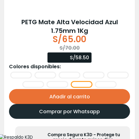
PETG Mate Alta Velocidad Azul
1.75mm 1Kg
S/
65.00
El
El
S/
70.00
precio
precio
S/58.50
original
actual
Colores disponibles:
era:
es:
S/70.00.
S/65.00.
Añadir al carrito
Comprar por Whatsapp
Compra Segura K3D - Protege tu