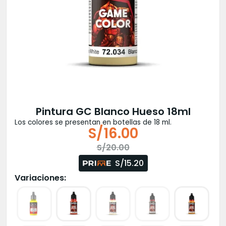
Pintura GC Blanco Hueso 18ml
Los colores se presentan en botellas de 18 ml.
S/
16.00
El
El
S/
20.00
precio
precio
S/15.20
original
actual
Variaciones:
era:
es:
S/20.00.
S/16.00.