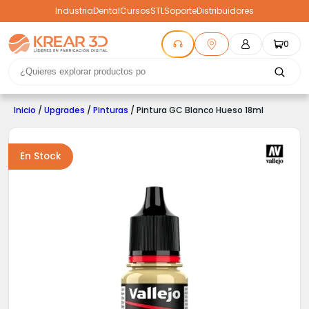
Industria
Dental
Cursos
STL
Soporte
Distribuidores
0
Inicio
/
Upgrades
/
Pinturas
/ Pintura GC Blanco Hueso 18ml
En Stock