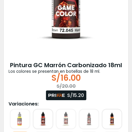
Pintura GC Marrón Carbonizado 18ml
Los colores se presentan en botellas de 18 ml.
S/
16.00
El
El
S/
20.00
precio
precio
S/15.20
original
actual
Variaciones:
era:
es:
S/20.00.
S/16.00.