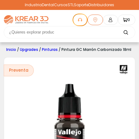
Industria
Dental
Cursos
STL
Soporte
Distribuidores
0
Inicio
/
Upgrades
/
Pinturas
/ Pintura GC Marrón Carbonizado 18ml
Preventa