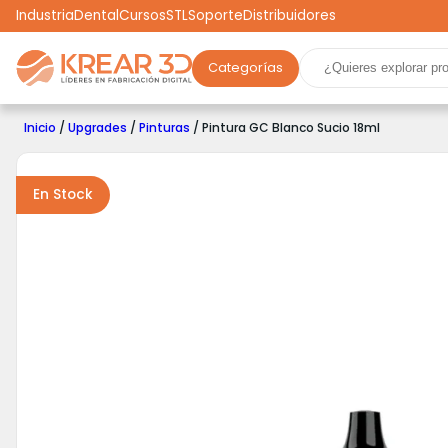
Industria
Dental
Cursos
STL
Soporte
Distribuidores
Categorías
Marcas
Impresoras 3D
Filamentos
Resinas
Inicio
/
Upgrades
/
Pinturas
/ Pintura GC Blanco Sucio 18ml
Robótica
Scooters
Drones
Realidad Virtual
Ga
En Stock