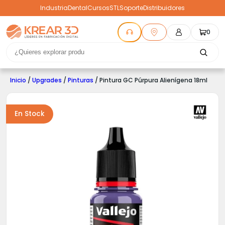
Industria
Dental
Cursos
STL
Soporte
Distribuidores
0
Inicio
/
Upgrades
/
Pinturas
/ Pintura GC Púrpura Alienígena 18ml
En Stock