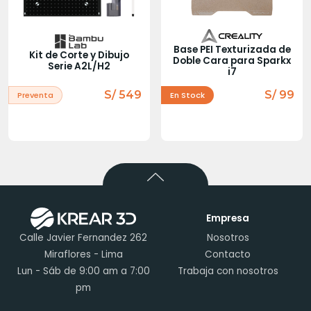
Base PEI Texturizada de
Kit de Corte y Dibujo
Doble Cara para Sparkx
Serie A2L/H2
i7
S/ 549
S/ 99
Preventa
En Stock
Empresa
Calle Javier Fernandez 262
Nosotros
Miraflores - Lima
Contacto
Lun - Sáb de 9:00 am a 7:00
Trabaja con nosotros
pm