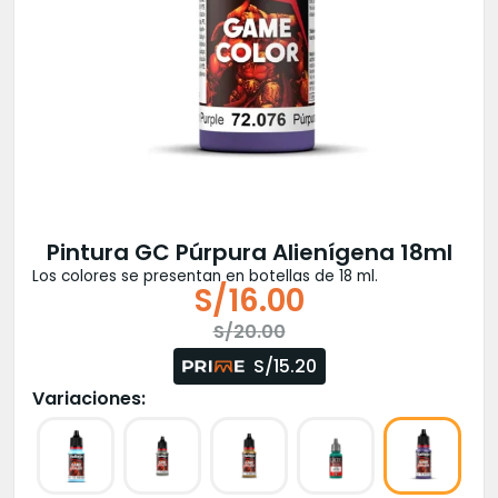
Pintura GC Púrpura Alienígena 18ml
Los colores se presentan en botellas de 18 ml.
S/
16.00
El
El
S/
20.00
precio
precio
S/15.20
original
actual
Variaciones:
era:
es:
S/20.00.
S/16.00.