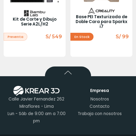
Base PEI Texturizada de
Kit de Corte y Dibujo
Doble Cara para Sparkx
Serie A2L/H2
i7
S/ 549
S/ 99
Preventa
En Stock
Empresa
Calle Javier Fernandez 262
Nosotros
Miraflores - Lima
Contacto
Lun - Sáb de 9:00 am a 7:00
Trabaja con nosotros
pm