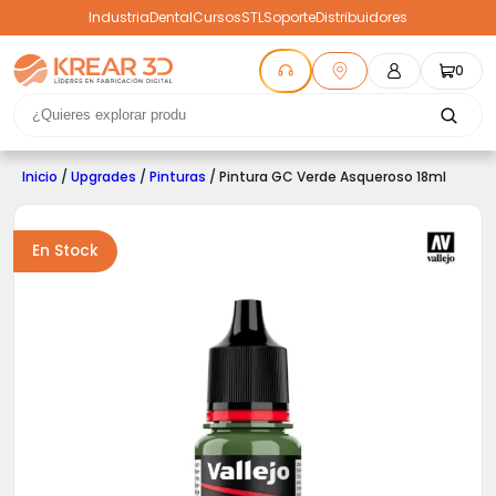
Industria
Dental
Cursos
STL
Soporte
Distribuidores
0
Inicio
/
Upgrades
/
Pinturas
/ Pintura GC Verde Asqueroso 18ml
En Stock