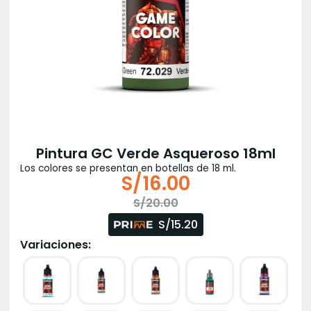
Pintura GC Verde Asqueroso 18ml
Los colores se presentan en botellas de 18 ml.
S/
16.00
El
El
S/
20.00
precio
precio
S/15.20
original
actual
Variaciones:
era:
es:
S/20.00.
S/16.00.