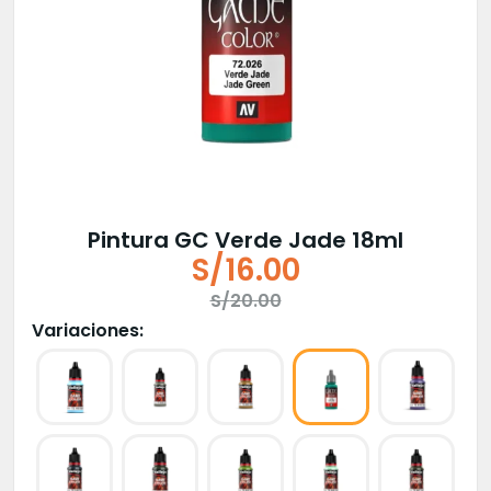
Pintura GC Verde Jade 18ml
S/
16.00
El
El
S/
20.00
precio
precio
Variaciones:
original
actual
era:
es:
S/20.00.
S/16.00.