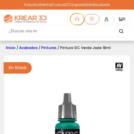
Industria
Dental
Cursos
STL
Soporte
Distribuidores
0
Inicio
/
Acabados
/
Pinturas
/ Pintura GC Verde Jade 18ml
En Stock