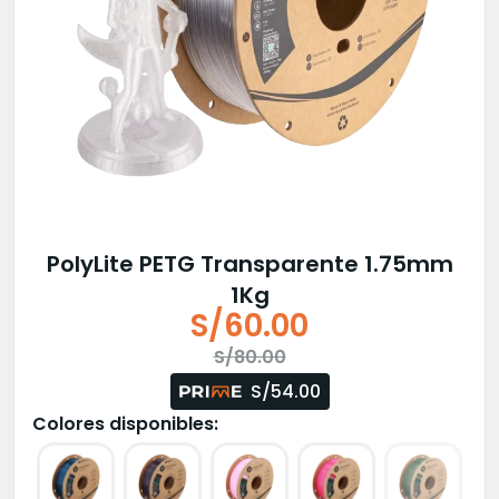
PolyLite PETG Transparente 1.75mm
1Kg
S/
60.00
El
El
S/
80.00
precio
precio
S/54.00
original
actual
Colores disponibles:
era:
es:
S/80.00.
S/60.00.