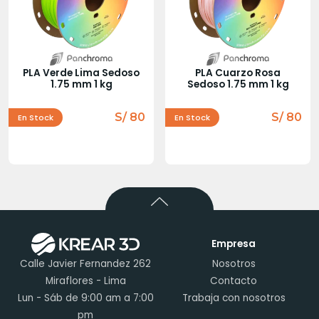
PLA Verde Lima Sedoso
PLA Cuarzo Rosa
1.75 mm 1 kg
Sedoso 1.75 mm 1 kg
S/ 80
S/ 80
En Stock
En Stock
Empresa
Calle Javier Fernandez 262
Nosotros
Miraflores - Lima
Contacto
Lun - Sáb de 9:00 am a 7:00
Trabaja con nosotros
pm