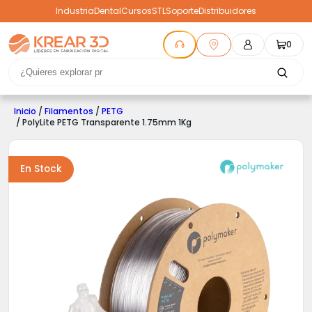
Industria
Dental
Cursos
STL
Soporte
Distribuidores
0
Inicio
/
Filamentos
/
PETG
/ PolyLite PETG Transparente 1.75mm 1Kg
En Stock