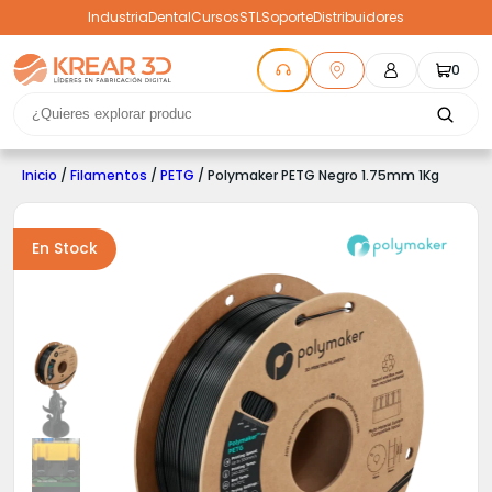
Industria
Dental
Cursos
STL
Soporte
Distribuidores
0
Inicio
/
Filamentos
/
PETG
/ Polymaker PETG Negro 1.75mm 1Kg
En Stock