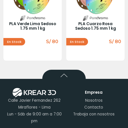
PLA Verde Lima Sedoso
PLA Cuarzo Rosa
1.75 mm 1 kg
Sedoso 1.75 mm 1 kg
S/ 80
S/ 80
En Stock
En Stock
Empresa
Calle Javier Fernandez 262
Nosotros
Miraflores - Lima
Contacto
Lun - Sáb de 9:00 am a 7:00
Trabaja con nosotros
pm