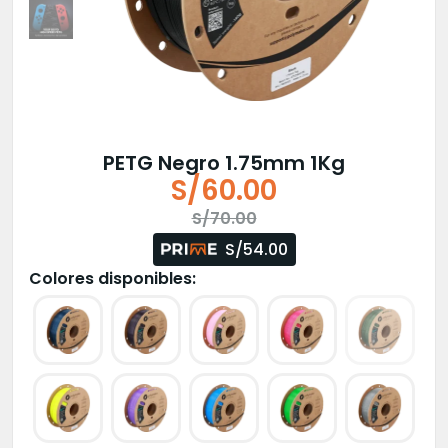
PETG Negro 1.75mm 1Kg
S/
60.00
El
El
S/
70.00
precio
precio
S/54.00
original
actual
Colores disponibles:
era:
es:
S/70.00.
S/60.00.